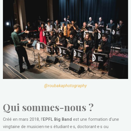
@roubakaphotography
Qui sommes-nous ?
Créé en mars 2018, l’
EPFL Big Band
est une formation d’une
vingtaine de musicien·ne·s étudiant·e·s, doctorant·e·s ou