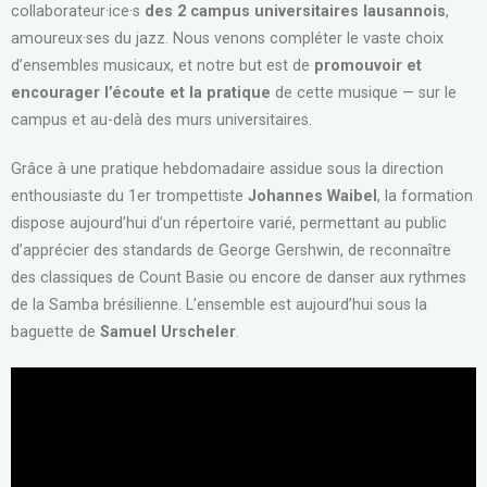
collaborateur·ice·s
des 2 campus universitaires lausannois
,
amoureux·ses du jazz. Nous venons compléter le vaste choix
d’ensembles musicaux, et notre but est de
promouvoir et
encourager l’écoute et la pratique
de cette musique — sur le
campus et au-delà des murs universitaires.
Grâce à une pratique hebdomadaire assidue sous la direction
enthousiaste du 1er trompettiste
Johannes Waibel
, la formation
dispose aujourd’hui d’un répertoire varié, permettant au public
d’apprécier des standards de George Gershwin, de reconnaître
des classiques de Count Basie ou encore de danser aux rythmes
de la Samba brésilienne. L’ensemble est aujourd’hui sous la
baguette de
Samuel Urscheler
.