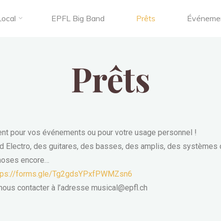
Local
EPFL Big Band
Prêts
Événemen
Prêts
ent pour vos événements ou pour votre usage personnel !
 Electro, des guitares, des basses, des amplis, des systèmes 
choses encore…
tps://forms.gle/Tg2gdsYPxfPWMZsn6
ous contacter à l’adresse musical@epfl.ch